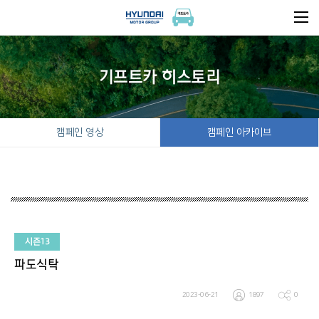
기프트카 히스토리
캠페인 영상
캠페인 아카이브
시즌13
파도식탁
2023-06-21
1897
0