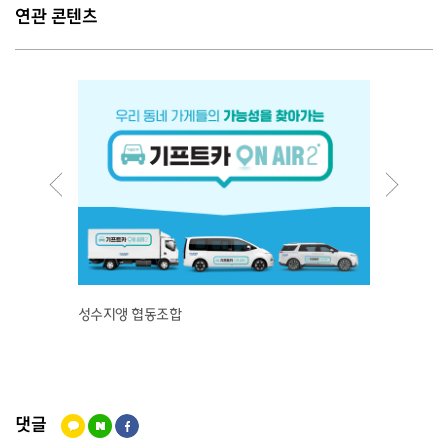
연관 콘텐츠
성수지앵 협동조합
가창닭
댓글