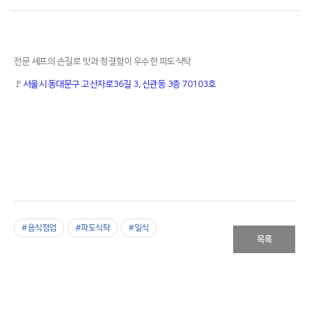
전문 셰프의 손길로 맛과 청결함이 우수한 파도식탁
🚩
서울시 동대문구 고산자로36길 3, 신관동 3층 70103호
#음식점업
#파도식탁
#일식
목록