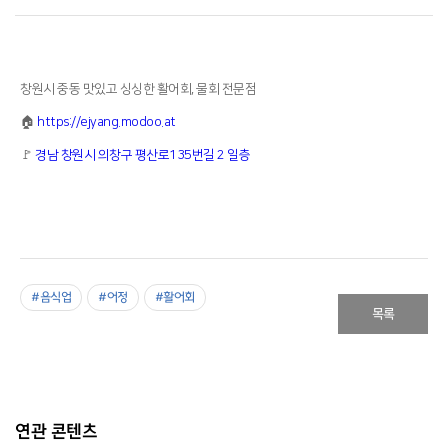
창원시 중동 맛있고 싱싱한 활어회, 물회 전문점
🏠
https://ejyang.modoo.at
🚩
경남 창원시 의창구 평산로135번길 2 일층
#음식업
#어정
#활어회
목록
연관 콘텐츠