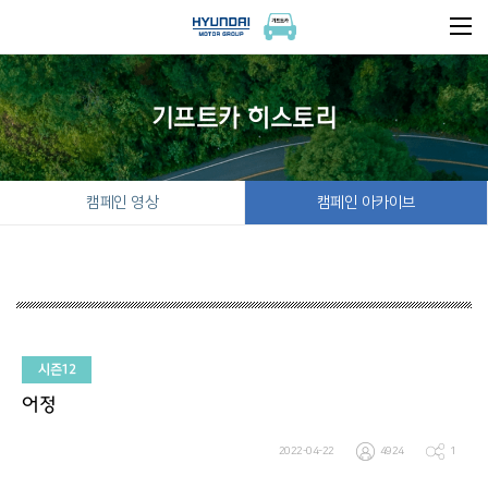
기프트카 히스토리
캠페인 영상
캠페인 아카이브
시즌12
어정
2022-04-22
4924
1