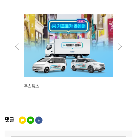
주스톡스
종로돼
댓글