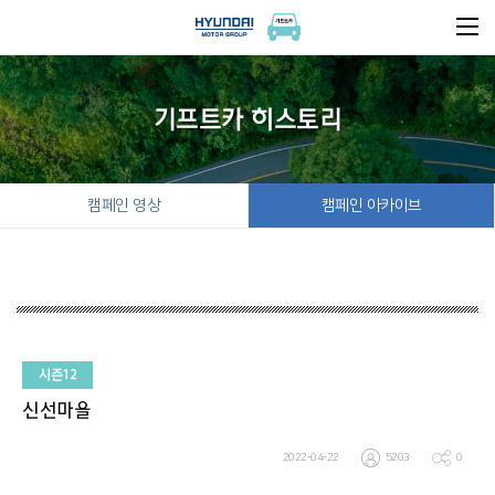
기프트카 히스토리
캠페인 영상
캠페인 아카이브
시즌12
신선마을
2022-04-22
5203
0