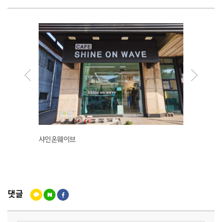
샤인온웨이브
만분닭
댓글