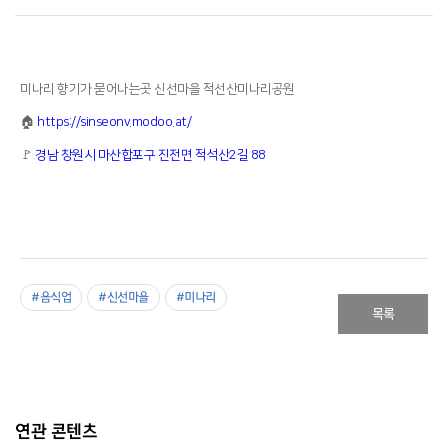
미나리 향기가 묻어나는곳 신선마을 적선산미나리공원
🏠
https://sinseonv.modoo.at/
🚩
경남 창원시 마산합포구 진전면 적석산2길 88
#음식업
#신선마을
#미나리
목록
연관 콘텐츠