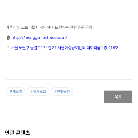
캐릭터와 스토리를 디자인하여 표현하는 인형 전문 공방
🏠
https://monggamosil.modoo.at/
🚩
서울 노원구 동일로174길 27 서울여성공예센터 더아리움 4층 418호
#제조업
#몽가모실
#인형공방
목록
연관 콘텐츠