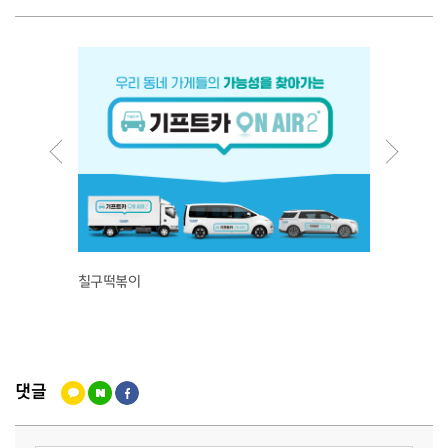
칠구떡볶이
손끋비
댓글