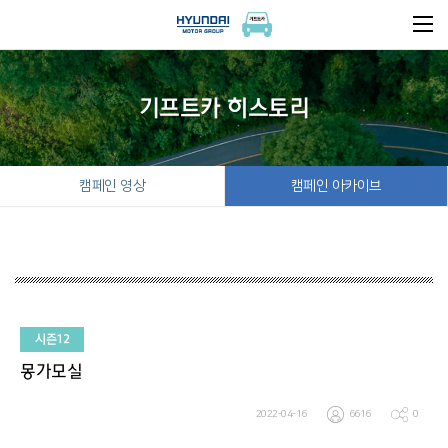
기프트카 히스토리
캠페인 영상
캠페인 아카이브
시즌12
몽가모실
2022-04-16
6616
0