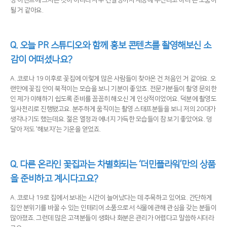
성 이벤트에 그치는 것이 아니라 사후 컨설팅까지 제공해 주신다고 하니 큰 도움이
될 거 같아요.
Q.
오늘 PR 스튜디오와 함께 홍보 콘텐츠를 촬영해보신 소
감이 어떠셨나요?
A. 코로나 19 이후로 꽃집에 이렇게 많은 사람들이 찾아온 건 처음인 거 같아요. 오
랜만에 꽃집 안이 북적이는 모습을 보니 기분이 좋았죠. 전문가분들이 촬영 문외한
인 제가 이해하기 쉽도록 준비를 꼼꼼히 해오신 게 인상적이었어요. 덕분에 촬영도
일사천리로 진행됐고요. 분주하게 움직이는 촬영 스태프분들을 보니 저의 20대가
생각나기도 했는데요. 젊은 열정과 에너지 가득한 모습들이 참 보기 좋았어요. 덩
달아 저도 '해보자'는 기운을 얻었죠.
Q.
다른 온라인 꽃집과는 차별화되는 ‘더민플라워’만의 상품
을 준비하고 계시다고요?
A. 코로나 19로 집에서 보내는 시간이 늘어났다는 데 주목하고 있어요. 간단하게
집안 분위기를 바꿀 수 있는 인테리어 소품으로서 식물에 관해 관심을 갖는 분들이
많아졌죠. 그런데 많은 고객분들이 생화나 화분은 관리가 어렵다고 말씀하시더라