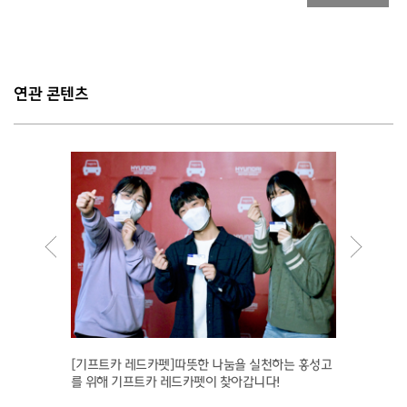
연관 콘텐츠
 이벤트
[기프트카 레드카펫]따뜻한 나눔을 실천하는 홍성고
[김경민
를 위해 기프트카 레드카펫이 찾아갑니다!
을 기대