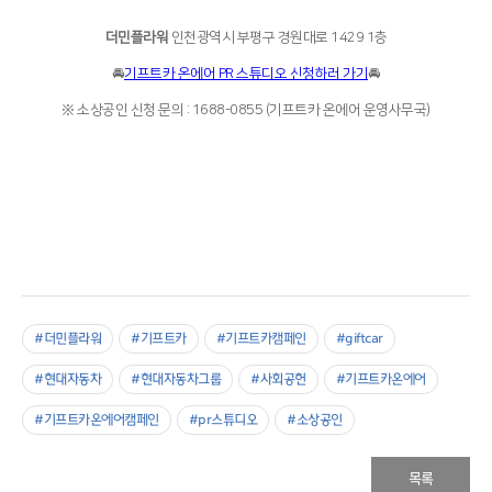
더민플라워
인천광역시 부평구 경원대로 1429 1층
🚘
기프트카 온에어 PR 스튜디오 신청하러 가기
🚘
※ 소상공인 신청 문의 : 1688-0855 (기프트카 온에어 운영사무국)
#더민플라워
#기프트카
#기프트카캠페인
#giftcar
#현대자동차
#현대자동차그룹
#사회공헌
#기프트카온에어
#기프트카온에어캠페인
#pr스튜디오
#소상공인
목록