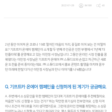
2022-01-28
84188
40
2년 동안 이어져 온 코로나 19로 멀어진 마음의 거리, 꽃길로 이어 보는 건 어떨까
요? 기프트카 온에어 캠페인이 소개할 두 번째 주인공은 인천 부평에서 7년째 ‘더
민플라워’를 운영해오고 있는 이민정 사장님입니다. 그동안 온라인 시장 진출을 꿈
꿔왔다는 이민정 사장님은 기프트카 온에어 PR 스튜디오와 손잡고 차근차근 새로
운 도전을 준비 중이라는데요. PR 스튜디오에서 홍보 콘텐츠 촬영을 마치며 꿈꾸
던 미래에 한발 다가선 이민정 사장님과 만나 이야기를 나눠봤습니다!
Q.
기프트카 온에어 캠페인을 신청하게 된 계기가 궁금해요.
A. 주변에서 소상공인을 위한 캠페인이 있다며 기프트카 온에어를 추천해줬어요.
처음엔 '나도 신청할 수 있는 건가?' 하는 막연한 호기심이 전부였어요. 신청 자격
이나 조건이 까다로울 거라 생각했거든요. 그런데 온라인 판매를 희망하는 소상공
인이면 누구나 신청할 수 있다고 하더라고요. 평소 뭐든지 도전해보는 성격이라 고