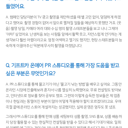
들었어요.
A. 캠페인 담당자분이 TV 광고 촬영을 제안하셨을 때 별 고민 없이, 덤덤하게 하겠
다고 했어요. 촬영 경험이 없어서 앞으로 펼쳐질 일들을 예상하지 못했던 거죠. (웃
음) 촬영 당일, 카메라 여러 대와 수십 명의 촬영 스태프분들을 보고 나니 그제야
‘아차!’ 싶었어요. 난생처음 보는 사람들 앞에서 활짝 웃고, 자연스럽게 연기하는 게
생각보다 훨씬 어렵더라고요. 엄청 어색하고 떨기도 했지만, 현장 스태프분들이 능
숙하게 이끌어주신 덕분에 무사히 촬영을 마쳤답니다.
Q.
기프트카 온에어 PR 스튜디오를 통해 가장 도움을 받고
싶은 부분은 무엇인가요?
A. PR 스튜디오를 통해 물고기가 아닌 ‘물고기 낚는 방법’을 배우고 싶어요. 그동안
온라인 시장에 진출해보려 혼자서 나름 열심히 노력했어요. 무료 컨설팅도 받아보
고, 인터넷으로 정보를 찾아 공부도 했죠. 그런데 이렇게 습득한 정보들은 제 업종
이나 현실과는 동떨어진 부분이 많아 어떻게 적용해야 할지 모르겠더라고요. 우여
곡절 끝에 온라인 스토어 개설까지는 성공했지만, 실제 운영은 엄두도 못 냈죠.
그래서 PR 스튜디오를 통해 판매 상품 세팅부터 상품 촬영, SNS 홍보, 상품 배송까
지 당장 활용할 수 있는 현실적인 컨설팅을 받을 수 있다고 해서 기대가 돼요. 일회