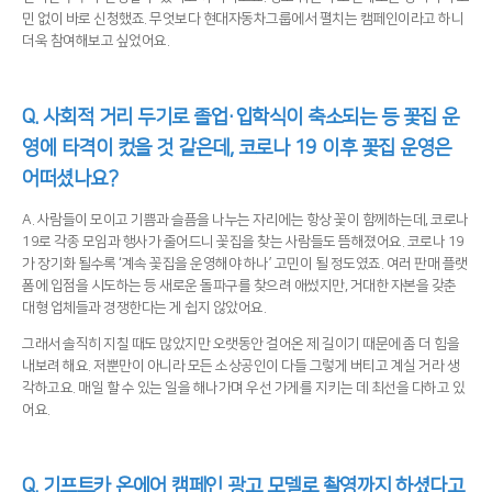
민 없이 바로 신청했죠. 무엇보다 현대자동차그룹에서 펼치는 캠페인이라고 하니
더욱 참여해보고 싶었어요.
Q.
사회적 거리 두기로 졸업·입학식이 축소되는 등 꽃집 운
영에 타격이 컸을 것 같은데, 코로나 19 이후 꽃집 운영은
어떠셨나요?
A. 사람들이 모이고 기쁨과 슬픔을 나누는 자리에는 항상 꽃이 함께하는데, 코로나
19로 각종 모임과 행사가 줄어드니 꽃집을 찾는 사람들도 뜸해졌어요. 코로나 19
가 장기화 될수록 ‘계속 꽃집을 운영해야 하나’ 고민이 될 정도였죠. 여러 판매 플랫
폼에 입점을 시도하는 등 새로운 돌파구를 찾으려 애썼지만, 거대한 자본을 갖춘
대형 업체들과 경쟁한다는 게 쉽지 않았어요.
그래서 솔직히 지칠 때도 많았지만 오랫동안 걸어온 제 길이기 때문에 좀 더 힘을
내보려 해요. 저뿐만이 아니라 모든 소상공인이 다들 그렇게 버티고 계실 거라 생
각하고요. 매일 할 수 있는 일을 해나가며 우선 가게를 지키는 데 최선을 다하고 있
어요.
Q.
기프트카 온에어 캠페인 광고 모델로 촬영까지 하셨다고