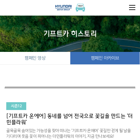
기프트카 히스토리
캠페인 영상
캠페인 아카이브
시즌12
[기프트카 온에어] 동네를 넘어 전국으로 꽃길을 만드는 '더
민플라워'
골목골목 숨어있는 가능성을 찾아 떠나는 ‘기프트카 온에어’
꽃길만 걷게 될 날을
기다리며 웃음 꽃이 피어나는 더민플라워의 이야기, 지금 만나보세요!