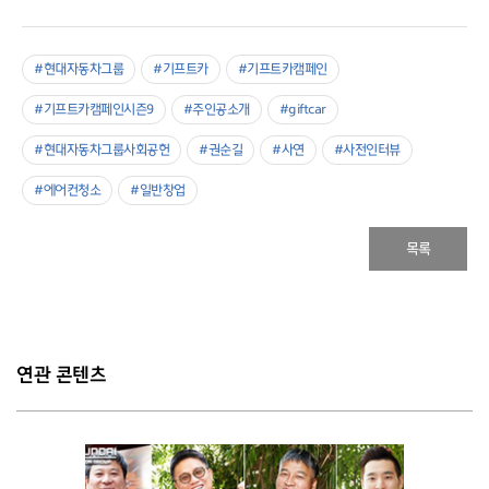
#현대자동차그룹
#기프트카
#기프트카캠페인
#기프트카캠페인시즌9
#주인공소개
#giftcar
#현대자동차그룹사회공헌
#권순길
#사연
#사전인터뷰
#에어컨청소
#일반창업
목록
연관 콘텐츠