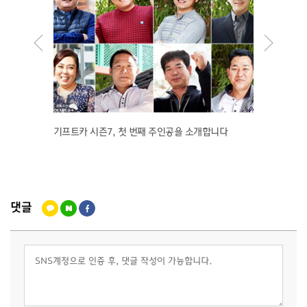
석 씨 이
기프트카 시즌7, 첫 번째 주인공을 소개합니다
【김진우
계속됩
댓글