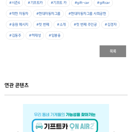
#시즌6
#기프트카
#기프트 카
#gift-car
#giftcar
#착한 자동차
#현대자동차그룹
#현대자동차그룹 사회공헌
#응원 메시지
#첫 번째
#소개
#첫 번째 주인공
#김경자
#김동주
#하재성
#임봉용
목록
연관 콘텐츠