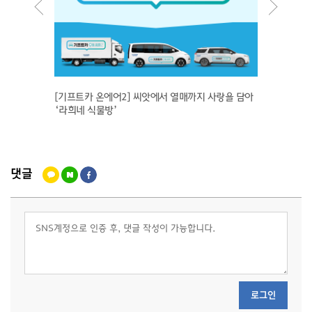
희망드림
선푸드"
[기프트카 온에어2] 씨앗에서 열매까지 사랑을 담아
습니다.
‘라희네 식물방’
댓글
로그인