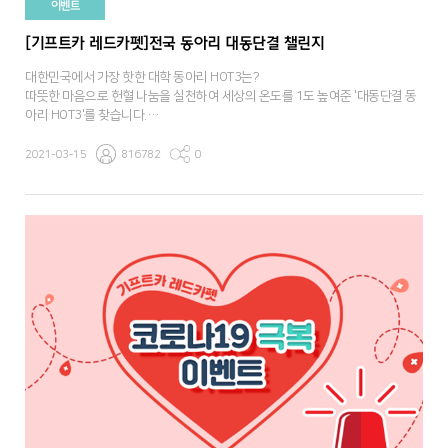
이벤트
[기프트카 레드카펫]전국 동아리 대동단결 챌린지
대한민국에서 가장 핫한 대학 동아리 HOT3는?
따뜻한 마음으로 헌혈 나눔을 실천하여 세상의 온도를 1도 높여준 '대동단결 동
아리 HOT3'를 찾습니다.
기프트카 레드카펫과 함께 전국 동아리가 대동단결하여 '혈액 수급 위기 극복'에
힘을 더해주세요!
2021-03-15
816782
0