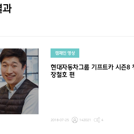
결과
캠페인 영상
현대자동차그룹 기프트카 시즌8 
장철호 편
2018-07-25
142021
4