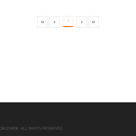
1
ORLDWIDE. ALL RIGHTS RESERVED