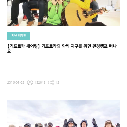
지난 캠페인
【기프트카 셰어링】 기프트카와 함께 지구를 위한 환경캠프 떠나
요
2016-01-29
132848
12