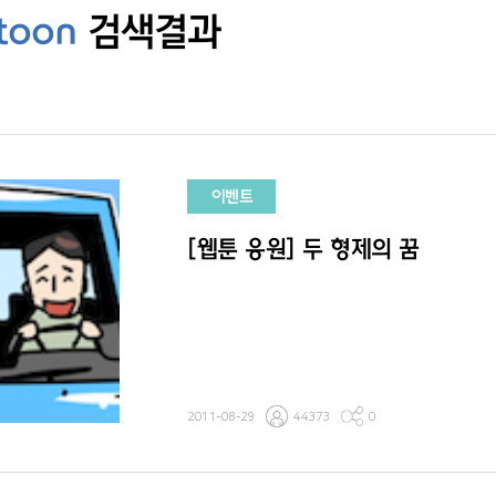
btoon
검색결과
이벤트
[웹툰 응원] 두 형제의 꿈
2011-08-29
44373
0