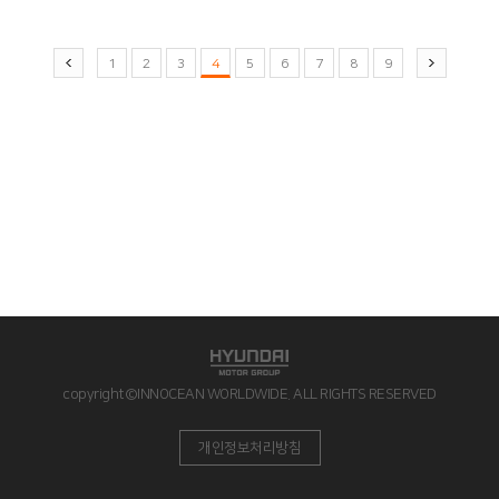
1
2
3
4
5
6
7
8
9
copyright©INNOCEAN WORLDWIDE. ALL RIGHTS RESERVED
개인정보처리방침