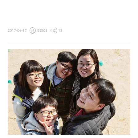
2017-04-17
55503
13