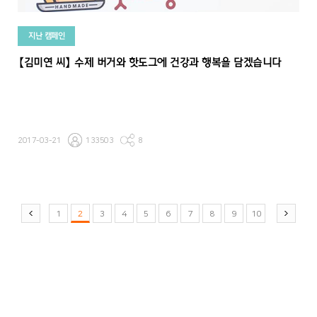
지난 캠페인
【김미연 씨】 수제 버거와 핫도그에 건강과 행복을 담겠습니다
2017-03-21
133503
8
1
2
3
4
5
6
7
8
9
10