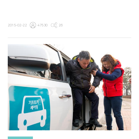
2015-02-22
47530
26