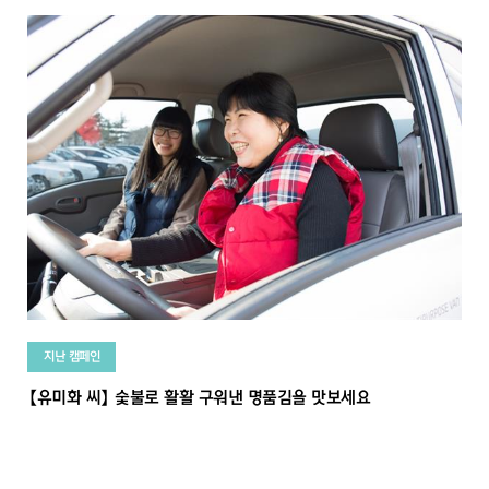
지난 캠페인
【유미화 씨】 숯불로 활활 구워낸 명품김을 맛보세요