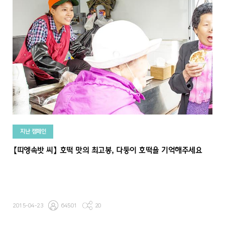
지난 캠페인
【띠엥속밧 씨】 호떡 맛의 최고봉, 다둥이 호떡을 기억해주세요
2015-04-23
64501
20