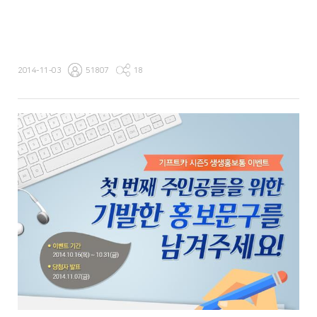
2014-11-03
51807
18