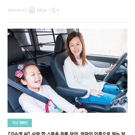
2015-04-23
62524
9
지난 캠페인
【김수영 씨】 사랑 한 스푼을 듬뿍 담아, 엄마의 이름으로 빚는 달