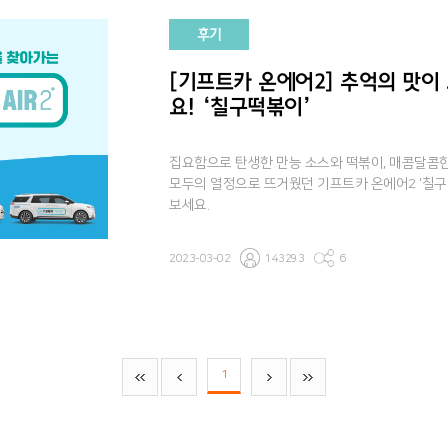
후기
[기프트카 온에어2] 추억의 맛이
요! ‘칠구떡볶이’
집요함으로 탄생한 만능 소스와 떡볶이, 매콤달콤한
모두의 열정으로 뜨거웠던 기프트카 온에어2 '칠구떡
보세요.
2023-03-02
143293
6
1