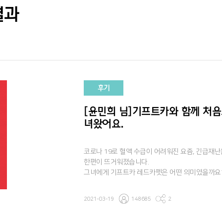
결과
후기
[윤민희 님]기프트카와 함께 처음
녀왔어요.
코로나 19로 혈액 수급이 어려워진 요즘, 긴급재
한편이 뜨거워졌습니다.
그녀에게 기프트카 레드카펫은 어떤 의미였을까요
#헌혈 을 향한 민희 님의 열정 충만한 사연을 만
2021-03-19
148685
2