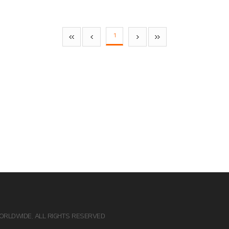
1
ORLDWIDE. ALL RIGHTS RESERVED