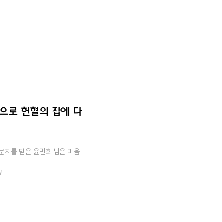
으로 헌혈의 집에 다
난문자를 받은 윤민희 님은 마음
?
나보세요