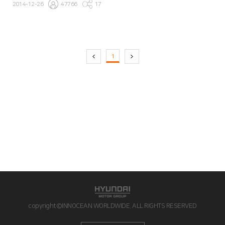
2014-12-26
47766
17
1
copyright©INNOCEAN WORLDWIDE. ALL RIGHTS RESERVED