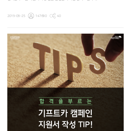
2019-09-25
147690
40