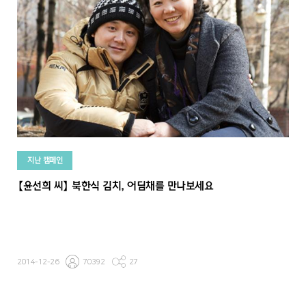
지난 캠페인
【윤선희 씨】 북한식 김치, 어딤채를 만나보세요
2014-12-26
70392
27