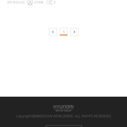
2016-03-02
47309
2
1
copyright©INNOCEAN WORLDWIDE. ALL RIGHTS RESERVED