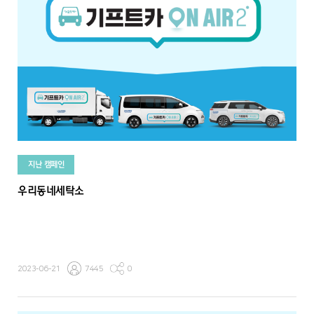
지난 캠페인
우리동네세탁소
2023-06-21
7445
0