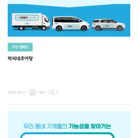
지난 캠페인
박씨네추어탕
2023-06-21
1825
0