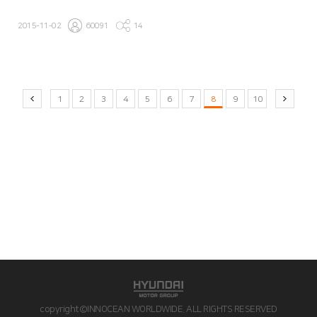
2015-11-02
60091
14
1
2
3
4
5
6
7
8
9
10
copyright©INNOCEAN WORLDWIDE. ALL RIGHTS RESERVED