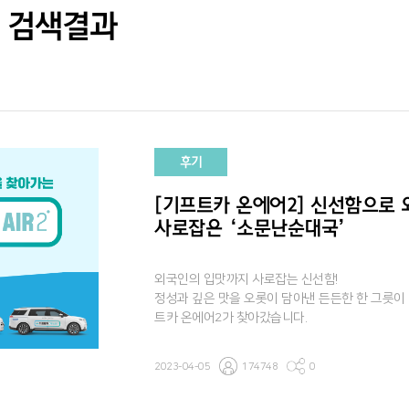
검색결과
후기
[기프트카 온에어2] 신선함으로
사로잡은 ‘소문난순대국’
외국인의 입맛까지 사로잡는 신선함!
정성과 깊은 맛을 오롯이 담아낸 든든한 한 그릇이
트카 온에어2가 찾아갔습니다.
2023-04-05
174748
0