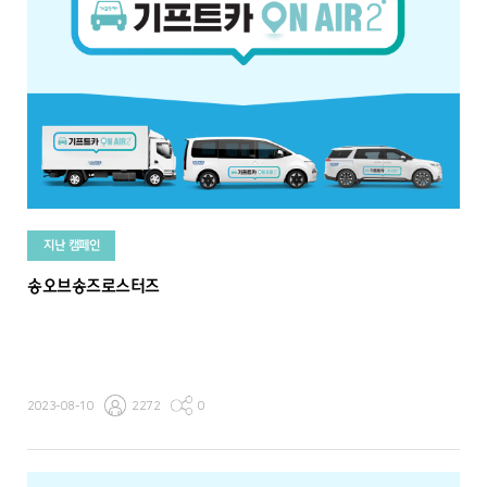
지난 캠페인
송오브송즈로스터즈
2023-08-10
2272
0