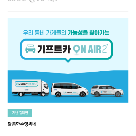
지난 캠페인
달콤한순영씨네