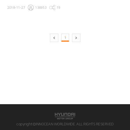
씨를 소개합니다.
2018-11-27
136953
19
1
copyright©INNOCEAN WORLDWIDE. ALL RIGHTS RESERVED