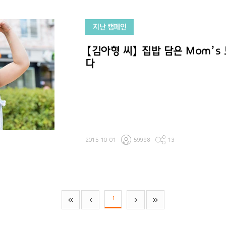
지난 캠페인
【김아형 씨】 집밥 담은 Mom’
다
2015-10-01
59998
13
1