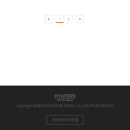
1
2
copyright©INNOCEAN WORLDWIDE. ALL RIGHTS RESERVED
개인정보처리방침