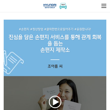
#손편지 #청년창업 #클릭한번으로밀어주기 #응원합니다!
진심을 담은 손편지 서비스를 통해 관계 회복
을 돕는
손편지 제작소
조아름 씨