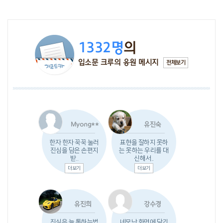
1332명
의
입소문 크루의 응원 메시지
전체보기
Myong**
유진숙
한자 한자 꾹꾹 눌러
표현을 잘하지 못하
진심을 담은 손편지
는 못하는 우리를 대
받..
신해서..
더보기
더보기
유진희
강수경
진심은 늘 통하는법
네모난 화면에 담긴