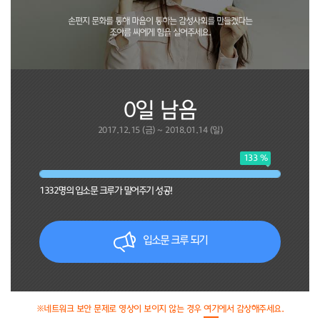
손편지 문화를 통해 마음이 통하는 감성사회를 만들겠다는
조아름 씨에게 힘을 실어주세요.
0일 남음
2017.12.15 (금) ~ 2018.01.14 (일)
133 %
1332
명의 입소문 크루가 밀어주기 성공!
입소문 크루 되기
※네트워크 보안 문제로 영상이 보이지 않는 경우
여기
에서 감상해주세요.