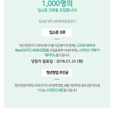
1,000명의
입소문 크루를 모집합니다!
입소문 크루 1,000명 모집 달성 시
입소문 크루
고프로 HERO6
청년 창업자가 크루의 메시지를 직접 뽑아 한 분께는
Black(SD카드 64GB 포함)
스타벅스 카페 아
를,
추첨을 통해 100분에게는
메리카노
를 드립니다.
당첨자 발표일 : 2018.01.23 (화)
청년창업 주인공
청년 창업자에게 스타트킷 박스와 함께
명함, 보틀, 에코백 등 홍보 전반에 도움
스타트킷 세트
이 되는
를 드립니다