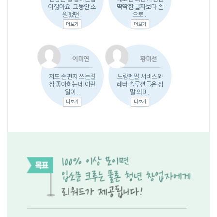
이잖아요. 그동안 소
딱딱한 글자보다 손
원했던..
으로 ..
더보기
더보기
이미연
황미선
저도 손편지 쓰는걸
노랑펜팔 서비스와
참 좋아하는데 이런
레터 솔루션들은 정
일이 ..
말 의미..
더보기
더보기