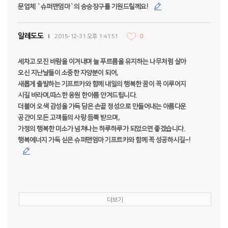
문업체 `슈퍼맨엄마`의 승승장구를 기원드릴께요!
알레도도
2015-12-31 오후 1:41:51
0
세차고 모진 바람을 이겨내며 늘 푸르름을 유지하는 나무처럼 살아
오신 지난날들이 소중한 자양분이 되어,
새롭게 출발하는 기프트카와 함께 내일의 행복한 꿈이 꼭 이루어지
시길 바라며,따스한 응원 한아름 안겨드립니다.
더불어 오색 감성을 가득 담은 손끝 정성으로 만들어내는 아름다운
공간이 모든 고객들의 사랑 듬뿍 받으며,
가정의 행복한 미소가 넘쳐나는 하루하루가 되었으면 좋겠습니다.
행복에너지 가득 싣은 슈퍼맨엄마 기프트카와 함께 꼭 성공하시길~!
더보기