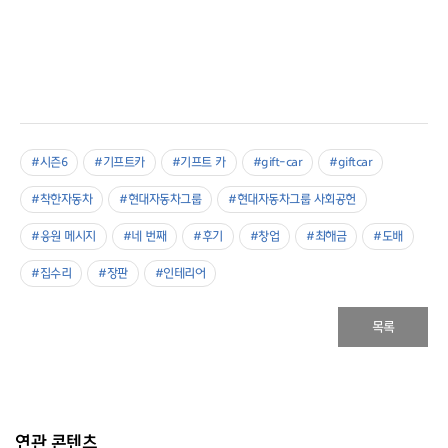
#시즌6
#기프트카
#기프트 카
#gift-car
#giftcar
#착한자동차
#현대자동차그룹
#현대자동차그룹 사회공헌
#응원 메시지
#네 번째
#후기
#창업
#최해금
#도배
#집수리
#장판
#인테리어
목록
연관 콘텐츠