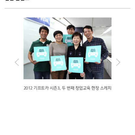
공을 응
2012 기프트카 시즌3, 두 번째 창업교육 현장 스케치
【띠엥속
억해주