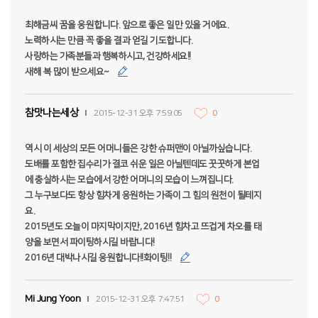
최해금씨 꿈을 응원합니다. 앞으로 좋은 일만 있을 거에요.
노력하시는 만큼 꼭 좋을 결과 얻길 기도합니다.
사랑하는 가족분들과 행복하시고, 건강하세요!!
새해 복 많이 받으세요~
참맛나는세상
2015-12-31 오후 7:59:05
0
역시 이 세상의 모든 어머니들은 강한 슈퍼맨이 아닐까싶습니다.
도배를 포함한 집수리가 결코 쉬운 일은 아닐텐데도 꿋꿋하게 본업
에 충실하시는 모습에서 강한 어머니의 모습이 느껴집니다.
그 누구보다도 항상 힘차게 응원하는 가족이 그 힘의 원천이 될테지
요.
2015년도 오늘이 마지막이지만, 2016년 힘차고 뜨겁게 차오를 태
양을 보면서 파이팅하시길 바랍니다!
2016년 대박나시길 응원합니다!!화이팅!!
Mi Jung Yoon
2015-12-31 오후 7:47:51
0