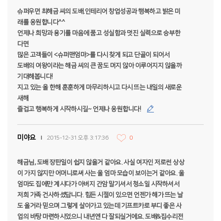
슈퍼우먼 최해금 씨의 도배.인테리어 창업성공과 행복하고 밝은 미
래를 응원합니다^^
언제나 희망과 용기를 마음에 품고 성실함과 멋진 실력으로 승부한
다면
많은 고객들이 <슈퍼맨엄마>를 다시 찾게 되고 단골이 되어서
도배의 여왕이라는 해금 씨의 큰 꿈도 머지 않아 이루어지지 않을까
기대해봅니다!
지고 있는 올 한해 훈훈하게 마무리하시고 다시 뜨는 내일의 새로운
새해
즐겁고 행복하게 시작하시길~ 언제나 응원합니다!
미야요
2015-12-31 오후 3:17:36
0
해금님, 도배 장판일이 쉽지 않을거 같아요. 사실 여자인 저로썬 상상
이 가지 않지만 어머니로써 사는 울 엄마 모습이 보이는거 같아요. 울
엄마도 집에만 계시다가 아버지 간암 말기셔서 청소일 시작하셔서
저희 가족 건사하셨답니다. 힘든 시절이 있으면 언젠가 해가 뜨는 날
도 올거라 믿으며 그렇게 살아가고 있는데 기프트카로 부디 좋은 사
업의 바탕 마련하시었으니 내년엔 다 잘되실거에요. 도배&집수리전