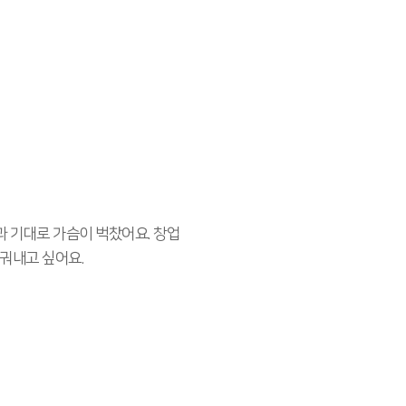
과 기대로 가슴이 벅찼어요. 창업
일궈내고 싶어요.