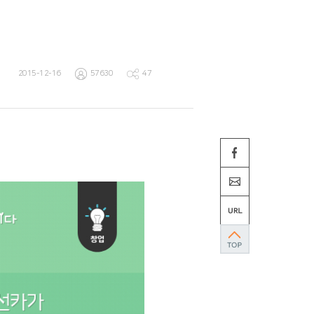
2015-12-16
57630
47