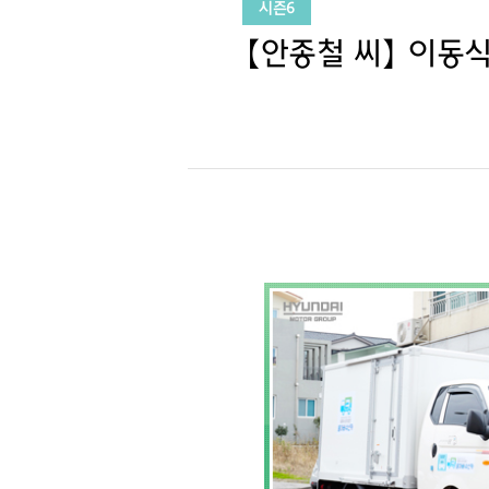
시즌6
【안종철 씨】 이동